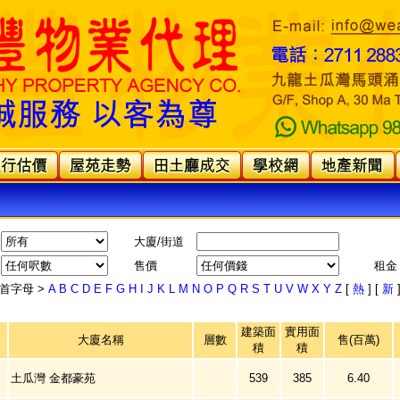
大廈/街道
售價
租金
首字母 >
A
B
C
D
E
F
G
H
I
J
K
L
M
N
O
P
Q
R
S
T
U
V
W
X
Y
Z
[
熱
] [
新
建築面
實用面
大廈名稱
層數
售(百萬)
積
積
土瓜灣 金都豪苑
539
385
6.40