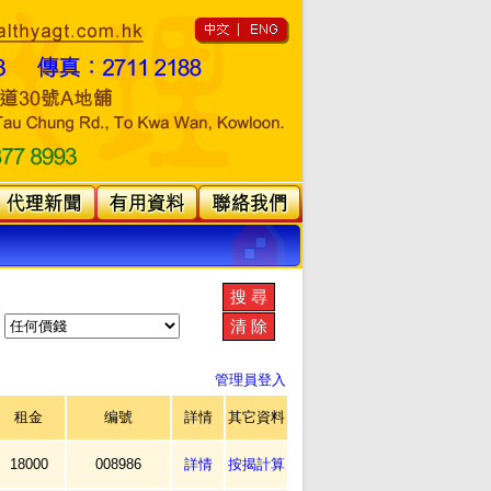
]
管理員登入
租金
编號
詳情
其它資料
18000
008986
詳情
按揭計算