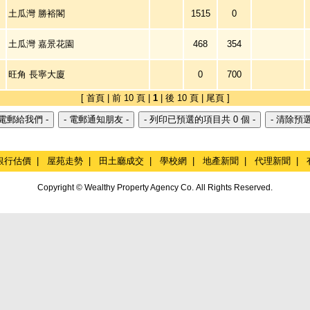
土瓜灣 勝裕閣
1515
0
土瓜灣 嘉景花園
468
354
旺角 長寧大廈
0
700
[ 首頁 | 前 10 頁 |
1
| 後 10 頁 | 尾頁 ]
銀行估價
|
屋苑走勢
|
田土廳成交
|
學校網
|
地產新聞
|
代理新聞
|
Copyright © Wealthy Property Agency Co. All Rights Reserved.